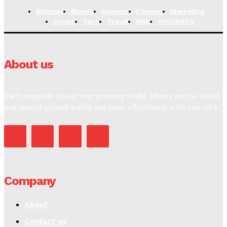
Noticias
Mundo
Negocio
Finance
Marketing
Crypto
Tech
Travel
Web
APÓYANOS
About us
Each template in our ever growing studio library can be added
and moved around within any page effortlessly with one click.
Company
About
Contact us