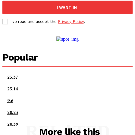
I WANT IN
I've read and accept the
Privacy Policy
.
Popular
23.37
23.14
9.6
20.23
20.39
RELATED
More like this