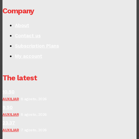
Company
About
Contact us
Subscription Plans
My account
The latest
10.50
AUXILIAR
8 agosto, 2026
9.50
AUXILIAR
8 agosto, 2026
23.37
AUXILIAR
7 agosto, 2026