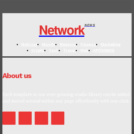
Network
NEWS
Noticias
Mundo
Negocio
Finance
Marketing
Crypto
Tech
Travel
Web
APÓYANOS
About us
Each template in our ever growing studio library can be added
and moved around within any page effortlessly with one click.