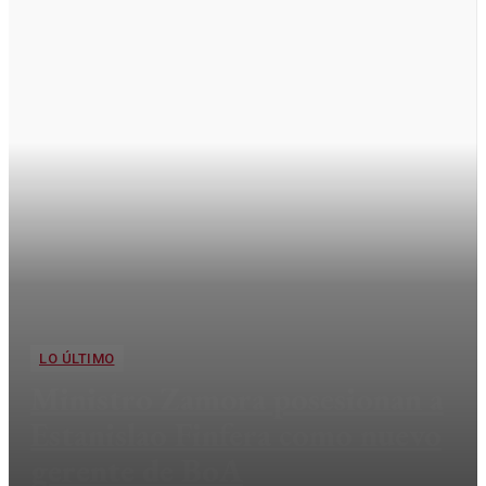
LO ÚLTIMO
Ministro Zamora posesionan a
Estanislao Finfera como nuevo
gerente de BoA