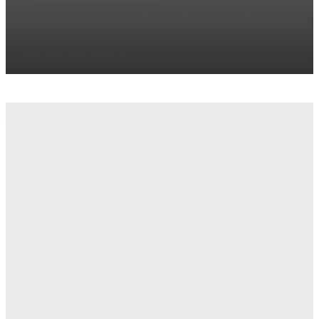
LA PAZ, Bolivia, 23 de Julio de 2026 (JA). A bordo de una
aeronave de Boliviana de Aviación (BoA), el ministro de
Obras Públicas, Servicios y Vivienda, Mauricio Zamora,
posesionó este jueves al...
LO ÚLTIMO
Ya son 10 días de la marcha indígena contra la Ley
157, el dialogo no prospera con el Gobierno
LO ÚLTIMO
Campesinos e indígenas de Pando y Beni marchan
desde Porvenir hasta La Paz, exigen la anulación
de la anticonstitucional Ley 157
LO ÚLTIMO