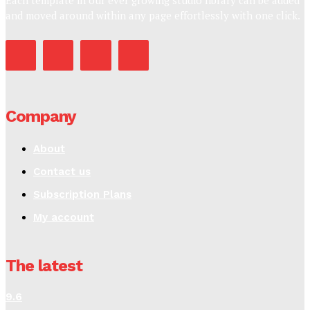
Each template in our ever growing studio library can be added
and moved around within any page effortlessly with one click.
Company
About
Contact us
Subscription Plans
My account
The latest
9.6