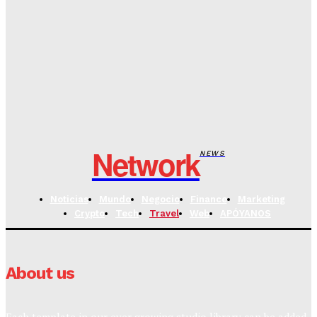
En 2025 empieza la Generación Beta, de la mano
de la inteligencia artificial
LO ÚLTIMO
Médicos declaran paro de 4 días, no lograron que
los diputados del MAS eliminen la «jubilación
obligatoria» de la ley
Network
NEWS
Noticias
Mundo
Negocio
Finance
Marketing
Crypto
Tech
Travel
Web
APÓYANOS
About us