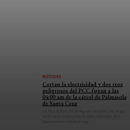
NOTICIAS
Cortan la electricidad y dos reos
peligrosos del PCC fugan a las
04:00 am de la cárcel de Palmasola
de Santa Cruz
LA PAZ, Bolivia, 05 de Agosto de 2026 (JA). A las
04:00 de la madrugada de este miércoles, dos
delincuente brasileños muy...