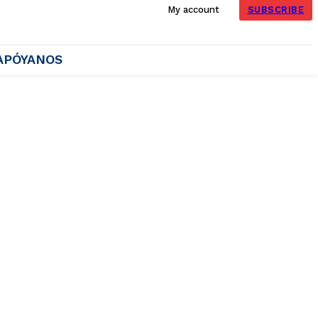
SUBSCRIBE
My account
APÓYANOS