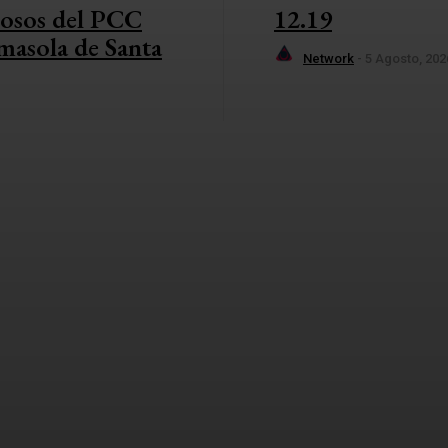
grosos del PCC
12.19
lmasola de Santa
Network
-
5 Agosto, 202